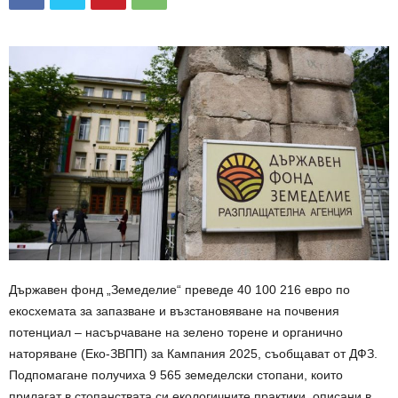
Държавен фонд „Земеделие“ преведе 40 100 216 евро по
екосхемата за запазване и възстановяване на почвения
потенциал – насърчаване на зелено торене и органично
наторяване (Еко-ЗВПП) за Кампания 2025, съобщават от ДФЗ.
Подпомагане получиха 9 565 земеделски стопани, които
прилагат в стопанствата си екологичните практики, описани в