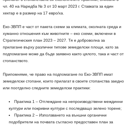
чл. 40 на Наредба № 3 от 10 март 2023 г. Ставката за един
хектар е в размер на 17 евро/ха.
Еко-ЗВПП е част от пакета схеми за климата, околната среда и
хуманно отношения към животните – еко схеми, включени в
Стратегическия план 2023 – 2027. Тя е доброволна за
прилагане върху различни типове земеделски площи, като за
подпомагане може да бъде заявено както цялото, така и част от
стопанството.
Припомняме, че право на подпомагане по Еко-ЗВПП имат
земеделски стопани, които прилагат в своите стопанства заедно
или поотделно следните земеделски практики:
Практика 1 – Отглеждане на непроизводствени междинни
култури или покривни култури с последващо зелено торене;
Практика 2 – Използването на външни органични
подобрители на почвата съгласно предоставен план за